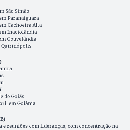
em São Simão
 em Paranaiguara
 em Cachoeira Alta
 em Inaciolândia
 em Gouvelândia
m Quirinópolis
)
anira
as
çu
í
de de Goiás
dori, em Goiânia
B)
a e reuniões com lideranças, com concentração na