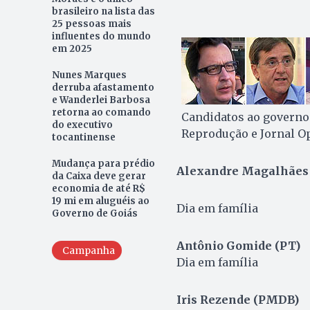
brasileiro na lista das
25 pessoas mais
influentes do mundo
em 2025
Nunes Marques
derruba afastamento
e Wanderlei Barbosa
retorna ao comando
Candidatos ao governo
do executivo
Reprodução e Jornal O
tocantinense
Mudança para prédio
Alexandre Magalhães
da Caixa deve gerar
economia de até R$
19 mi em aluguéis ao
Dia em família
Governo de Goiás
Antônio Gomide (PT)
Campanha
Dia em família
Iris Rezende (PMDB)