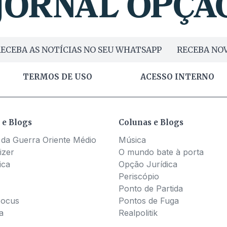
ECEBA AS NOTÍCIAS NO SEU WHATSAPP
RECEBA NOV
TERMOS DE USO
ACESSO INTERNO
 e Blogs
Colunas e Blogs
 da Guerra Oriente Médio
Música
izer
O mundo bate à porta
ica
Opção Jurídica
Periscópio
Ponto de Partida
Pocus
Pontos de Fuga
a
Realpolitik