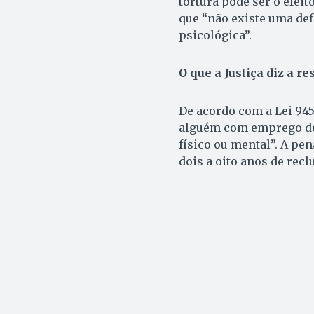
tortura pode ser o efeit
que “não existe uma defi
psicológica”.
O que a Justiça diz a re
De acordo com a Lei 945
alguém com emprego de 
físico ou mental”. A pen
dois a oito anos de recl