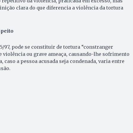
o repetitivo da violência, praticada em excesso, mas
nição clara do que diferencia a violência da tortura
speito
5/97, pode se constituir de tortura “constranger
violência ou grave ameaça, causando-lhe sofrimento
a, caso a pessoa acusada seja condenada, varia entre
usão.