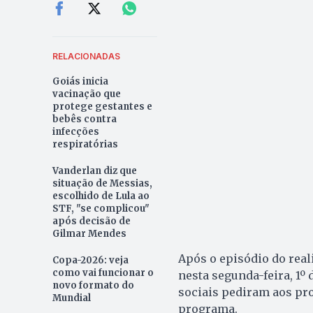
RELACIONADAS
Goiás inicia
vacinação que
protege gestantes e
bebês contra
infecções
respiratórias
Vanderlan diz que
situação de Messias,
escolhido de Lula ao
STF, "se complicou"
após decisão de
Gilmar Mendes
Após o episódio do real
Copa-2026: veja
como vai funcionar o
nesta segunda-feira, 1º
novo formato do
sociais pediram aos pr
Mundial
programa.