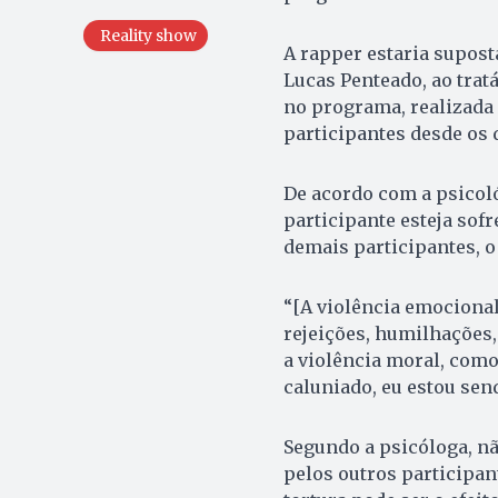
Reality show
A rapper estaria supos
Lucas Penteado, ao trat
no programa, realizada 
participantes desde os 
De acordo com a psicoló
participante esteja sof
demais participantes, o
“[A violência emocion
rejeições, humilhações,
a violência moral, como
caluniado, eu estou se
Segundo a psicóloga, nã
pelos outros participant