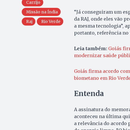
Carrijo
“Já conseguiram um espa
Missão na Índia
da RAJ, onde eles vão p
Raj
Rio Verde
a mesma tecnologia”, ap
portanto, referência no
Leia também:
Goiás fir
modernizar saúde públi
Goiás firma acordo com 
biometano em Rio Verd
Entenda
A assinatura do memora
aconteceu na última quin
a relevância do acordo 