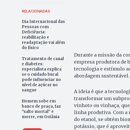
RELACIONADAS
Dia Internacional das
Pessoas com
Deficiência:
reabilitação e
readaptação vai além
do físico
Durante a missão da com
Tratamento de canal
empresa produtora de bi
e diabetes:
tecnologia e estímulo ao
especialista explica
se o cuidado bucal
abordagem sustentável
pode influenciar no
nível de açúcar no
sangue
A ideia é que a tecnolog
transformar um subprodu
Homem sobe em
vinhoto ou vinhaça, que
banco de praça, faz
"salto mortal” e
linha produtiva. Com a 
morre, em Goiânia
do etanol, se obtém bio
potássio, que é aprovei