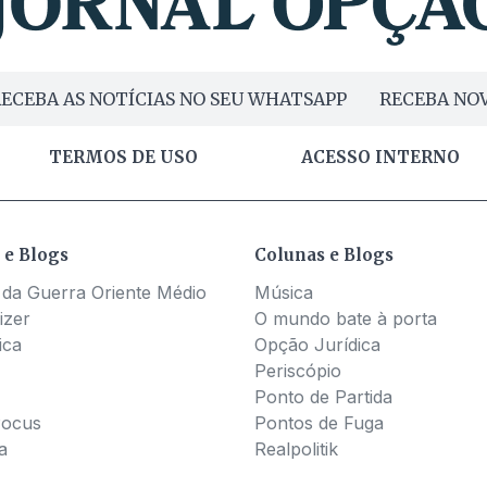
ECEBA AS NOTÍCIAS NO SEU WHATSAPP
RECEBA NOV
TERMOS DE USO
ACESSO INTERNO
 e Blogs
Colunas e Blogs
 da Guerra Oriente Médio
Música
izer
O mundo bate à porta
ica
Opção Jurídica
Periscópio
Ponto de Partida
Pocus
Pontos de Fuga
a
Realpolitik