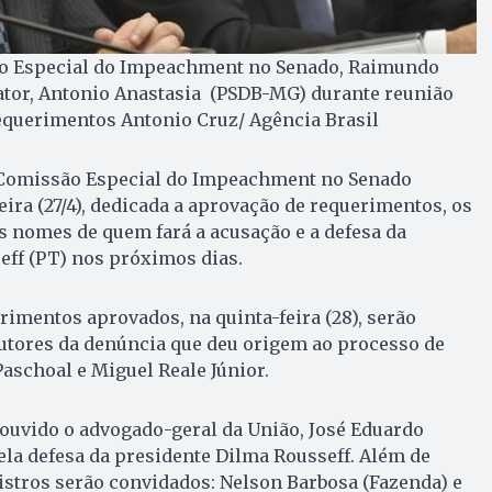
ão Especial do Impeachment no Senado, Raimundo
lator, Antonio Anastasia (PSDB-MG) durante reunião
requerimentos Antonio Cruz/ Agência Brasil
 Comissão Especial do Impeachment no Senado
eira (27/4), dedicada a aprovação de requerimentos, os
 nomes de quem fará a acusação e a defesa da
eff (PT) nos próximos dias.
imentos aprovados, na quinta-feira (28), serão
utores da denúncia que deu origem ao processo de
aschoal e Miguel Reale Júnior.
á ouvido o advogado-geral da União, José Eduardo
la defesa da presidente Dilma Rousseff. Além de
stros serão convidados: Nelson Barbosa (Fazenda) e