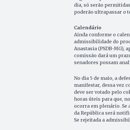
dia, só serão permitida
poderão ultrapassar o 
Calendário
Ainda conforme o calend
admissibilidade do proce
Anastasia (PSDB-MG), apr
comissão dará um prazo 
senadores possam anali
No dia 5 de maio, a def
manifestar, dessa vez co
deve ser votado pelo col
horas úteis para que, no
ocorra em plenário. Se 
da República será notif
Se rejeitada a admissibi