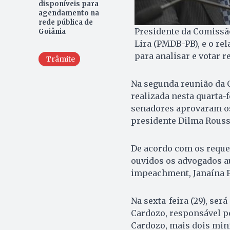
disponíveis para
agendamento na
rede pública de
Presidente da Comiss
Goiânia
Lira (PMDB-PB), e o re
para analisar e votar 
Trâmite
Na segunda reunião da
realizada nesta quarta-f
senadores aprovaram os
presidente Dilma Rouss
De acordo com os requer
ouvidos os advogados a
impeachment, Janaína P
Na sexta-feira (29), ser
Cardozo, responsável pe
Cardozo, mais dois mini