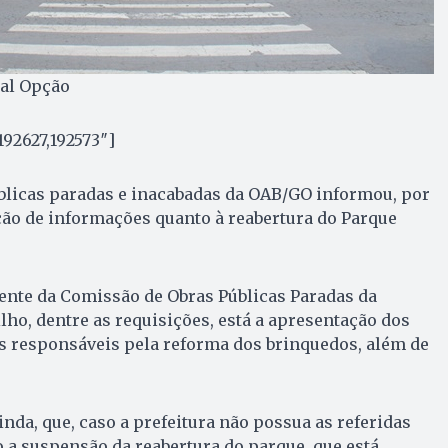
nal Opção
192627,192573″]
blicas paradas e inacabadas da OAB/GO informou, por
ação de informações quanto à reabertura do Parque
ente da Comissão de Obras Públicas Paradas da
lho, dentre as requisições, está a apresentação dos
 responsáveis pela reforma dos brinquedos, além de
nda, que, caso a prefeitura não possua as referidas
 a suspensão da reabertura do parque, que está