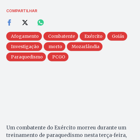
COMPARTILHAR
Afogamento
Combatente
Exército
Goiás
Investigação
morto
Mozarlândia
Paraquedismo
PCGO
Um combatente do Exército morreu durante um
treinamento de paraquedismo nesta terça-feira,