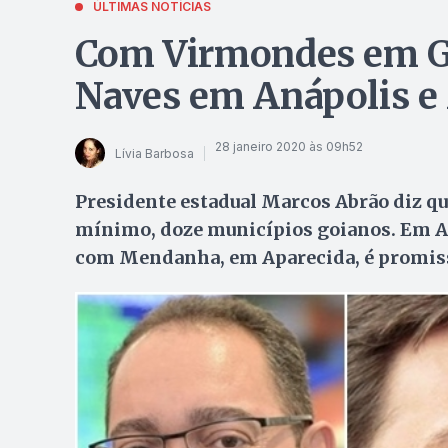
ÚLTIMAS NOTÍCIAS
Com Virmondes em Go
Naves em Anápolis 
28 janeiro 2020 às 09h52
Lívia Barbosa
Presidente estadual Marcos Abrão diz qu
mínimo, doze municípios goianos. Em An
com Mendanha, em Aparecida, é promis