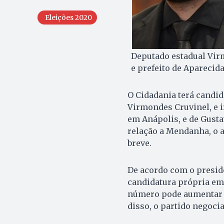
Eleições 2020
Deputado estadual Virm
e prefeito de Aparecid
O Cidadania terá candid
Virmondes Cruvinel, e i
em Anápolis, e de Gust
relação a Mendanha, o 
breve.
De acordo com o preside
candidatura própria em
número pode aumentar j
disso, o partido negoci