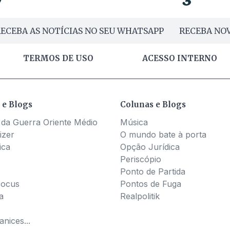
ECEBA AS NOTÍCIAS NO SEU WHATSAPP
RECEBA NOV
TERMOS DE USO
ACESSO INTERNO
 e Blogs
Colunas e Blogs
 da Guerra Oriente Médio
Música
izer
O mundo bate à porta
ica
Opção Jurídica
Periscópio
Ponto de Partida
Pocus
Pontos de Fuga
a
Realpolitik
nices...