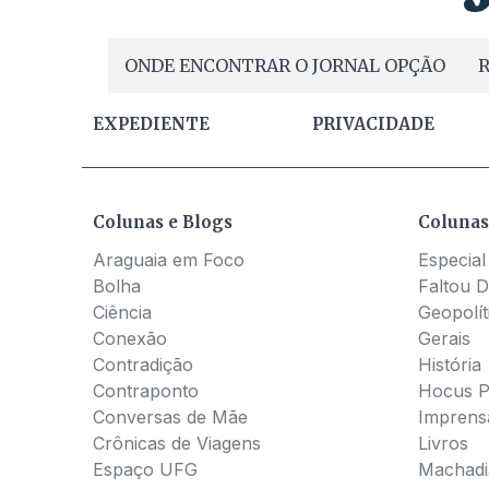
ONDE ENCONTRAR O JORNAL OPÇÃO
R
EXPEDIENTE
PRIVACIDADE
Colunas e Blogs
Colunas
Araguaia em Foco
Especial
Bolha
Faltou D
Ciência
Geopolít
Conexão
Gerais
Contradição
História
Contraponto
Hocus 
Conversas de Mãe
Imprens
Crônicas de Viagens
Livros
Espaço UFG
Machadia