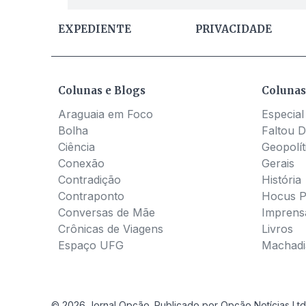
EXPEDIENTE
PRIVACIDADE
Colunas e Blogs
Colunas
Araguaia em Foco
Especial
Bolha
Faltou D
Ciência
Geopolít
Conexão
Gerais
Contradição
História
Contraponto
Hocus 
Conversas de Mãe
Imprens
Crônicas de Viagens
Livros
Espaço UFG
Machadia
© 2026 Jornal Opção. Publicado por Opção Notícias Ltd