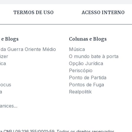
TERMOS DE USO
ACESSO INTERNO
 e Blogs
Colunas e Blogs
 da Guerra Oriente Médio
Música
izer
O mundo bate à porta
ica
Opção Jurídica
Periscópio
Ponto de Partida
Pocus
Pontos de Fuga
a
Realpolitik
nices...
a CNPJ 09.236.355/0001-59. Todos os direitos reservados.