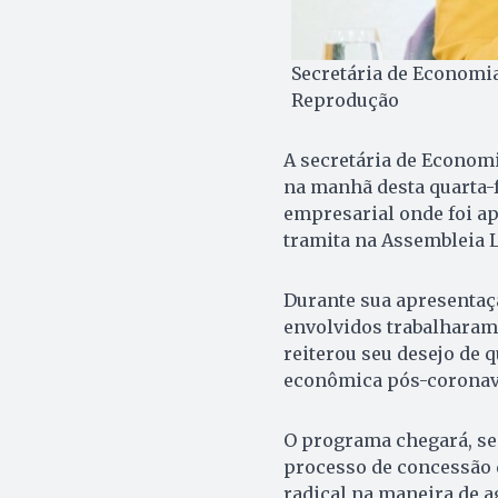
Secretária de Economia
Reprodução
A secretária de Economi
na manhã desta quarta-f
empresarial onde foi ap
tramita na Assembleia Le
Durante sua apresentaçã
envolvidos trabalharam
reiterou seu desejo de 
econômica pós-coronav
O programa chegará, seg
processo de concessão
radical na maneira de ag