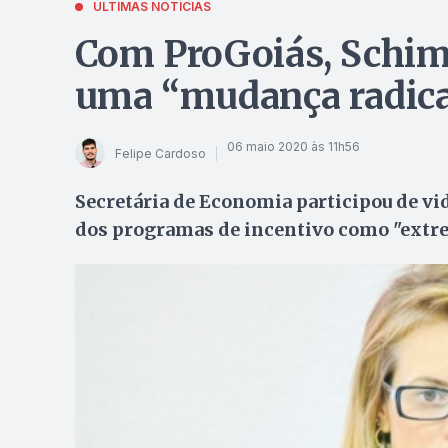
ÚLTIMAS NOTÍCIAS
Com ProGoiás, Schimi
uma “mudança radica
06 maio 2020 às 11h56
Felipe Cardoso
Secretária de Economia participou de v
dos programas de incentivo como "extre