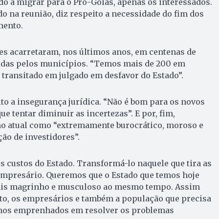
o a migrar para o Pró-Goiás, apenas os interessados.
do na reunião, diz respeito a necessidade do fim dos
mento.
les acarretaram, nos últimos anos, em centenas de
idas pelos municípios. “Temos mais de 200 em
 transitado em julgado em desfavor do Estado”.
ito a insegurança jurídica. “Não é bom para os novos
e tentar diminuir as incertezas”. E por, fim,
o atual como “extremamente burocrático, moroso e
ção de investidores”.
 custos do Estado. Transformá-lo naquele que tira as
mpresário. Queremos que o Estado que temos hoje
ais magrinho e musculoso ao mesmo tempo. Assim
ato, os empresários e também a população que precisa
amos emprenhados em resolver os problemas