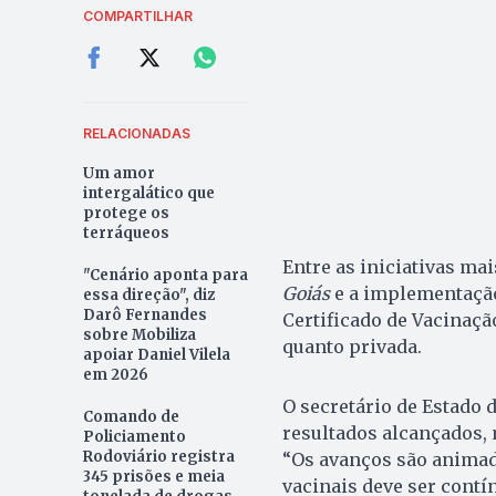
COMPARTILHAR
RELACIONADAS
Um amor
intergalático que
protege os
terráqueos
Entre as iniciativas ma
"Cenário aponta para
Goiás
e a implementação
essa direção", diz
Darô Fernandes
Certificado de Vacinaçã
sobre Mobiliza
quanto privada.
apoiar Daniel Vilela
em 2026
O secretário de Estado 
Comando de
resultados alcançados, 
Policiamento
Rodoviário registra
“Os avanços são animad
345 prisões e meia
vacinais deve ser contí