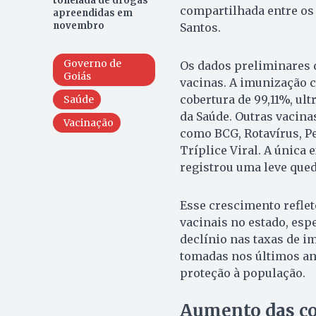
tonelada de drogas
compartilhada entre os 
apreendidas em
novembro
Santos.
Governo de
Os dados preliminares 
Goiás
vacinas. A imunização 
cobertura de 99,11%, ul
Saúde
da Saúde. Outras vacin
Vacinação
como BCG, Rotavírus, Pe
Tríplice Viral. A única 
registrou uma leve qued
Esse crescimento refle
vacinais no estado, esp
declínio nas taxas de i
tomadas nos últimos an
proteção à população.
Aumento das co