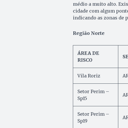
médio a muito alto. Exi
cidade com algum ponto 
indicando as zonas de 
Região Norte
ÁREA DE
S
RISCO
Vila Roriz
AR
Setor Perim –
AR
Sp15
Setor Perim –
AR
Sp19