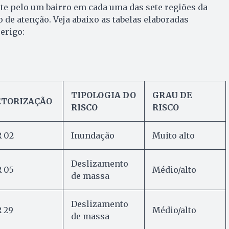
ste pelo um bairro em cada uma das sete regiões da
de atenção. Veja abaixo as tabelas elaboradas
perigo:
TIPOLOGIA DO
GRAU DE
ETORIZAÇÃO
RISCO
RISCO
 02
Inundação
Muito alto
Deslizamento
 05
Médio/alto
de massa
Deslizamento
 29
Médio/alto
de massa