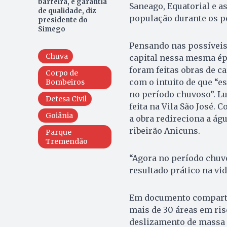
barreira, é garantia
Saneago, Equatorial e a
de qualidade, diz
população durante os p
presidente do
Simego
Pensando nas possíveis
Chuva
capital nessa mesma épo
foram feitas obras de c
Corpo de
com o intuito de que “e
Bombeiros
no período chuvoso”. L
Defesa Civil
feita na Vila São José.
Goiânia
a obra redireciona a á
ribeirão Anicuns.
Parque
Tremendão
“Agora no período chuv
resultado prático na vid
Em documento compartil
mais de 30 áreas em ris
deslizamento de massa e