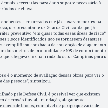
s demais secretarias para dar o suporte necessário à
eríodos de chuva.
 enchentes e enxurradas que já causaram mortes na
ca, o representante da Guarda Civil conta que já
aráter preventivo “em quase todas essas áreas de risco”
sses riscos identificados não se tornassem desastres
uz exemplificou com bacia de contenção de alagamento
 Com dois metros de profundidade e 109 de comprimento
gua que chegava em enxurrada do setor Campinas para o
oso é o momento de avaliação dessas obras para ver o
a das pessoas”, sintetizou.
hado pela Defesa Civil, é possível ver que existem
co de erosão fluvial, inundação, alagamento,
 queda de blocos, com nível de perigo que varia de