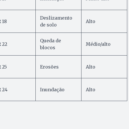
Deslizamento
 18
Alto
de solo
Queda de
 22
Médio/alto
blocos
 25
Erosões
Alto
 24
Inundação
Alto