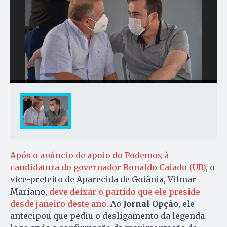
Após o anúncio de apoio do Podemos à
candidatura do governador Ronaldo Caiado (UB)
, o
vice-prefeito de Aparecida de Goiânia, Vilmar
Mariano,
deve deixar o partido que ele preside
desde janeiro deste ano.
Ao
Jornal Opção
, ele
antecipou que pediu o desligamento da legenda