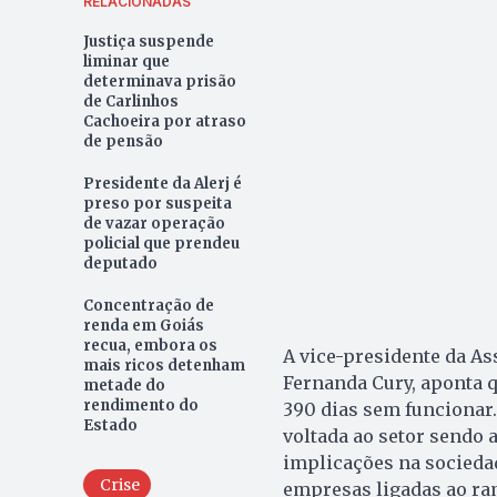
RELACIONADAS
Justiça suspende
liminar que
determinava prisão
de Carlinhos
Cachoeira por atraso
de pensão
Presidente da Alerj é
preso por suspeita
de vazar operação
policial que prendeu
deputado
Concentração de
renda em Goiás
recua, embora os
A vice-presidente da As
mais ricos detenham
Fernanda Cury, aponta q
metade do
rendimento do
390 dias sem funcionar
Estado
voltada ao setor sendo 
implicações na socieda
Crise
empresas ligadas ao ram