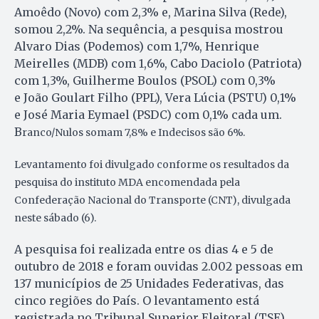
Amoêdo (Novo) com 2,3% e, Marina Silva (Rede),
somou 2,2%. Na sequência, a pesquisa mostrou
Alvaro Dias (Podemos) com 1,7%, Henrique
Meirelles (MDB) com 1,6%, Cabo Daciolo (Patriota)
com 1,3%, Guilherme Boulos (PSOL) com 0,3%
e João Goulart Filho (PPL), Vera Lúcia (PSTU) 0,1%
e José Maria Eymael (PSDC) com 0,1% cada um.
B
ranco/Nulos somam 7,8% e
Indecisos são 6%.
Levantamento foi divulgado conforme os resultados da
pesquisa do instituto MDA encomendada pela
Confederação Nacional do Transporte (CNT), divulgada
neste sábado (6).
A pesquisa foi realizada entre os dias 4 e 5 de
outubro de 2018 e foram ouvidas 2.002 pessoas em
137 municípios de 25 Unidades Federativas, das
cinco regiões do País. O levantamento está
registrada no Tribunal Superior Eleitoral (TSE),