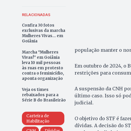
RELACIONADAS
Confira 30 fotos
exclusivas da marcha
Mulheres Vivas... em
Goiânia
população manter o nom
Marcha “Mulheres
Vivas!” em Goiânia
leva 10 mil pessoas
Em outubro de 2024, o B
às ruas em protesto
restrições para consumi
contra o feminicídio,
aponta organização
A suspensão da CNH por
Veja os times
rebaixados para a
último caso. Isso só po
Série B do Brasileirão
judicial.
Carteira de
O objetivo do STF é faz
Habilitação
dívidas. A decisão do S
CNH
Dívidas