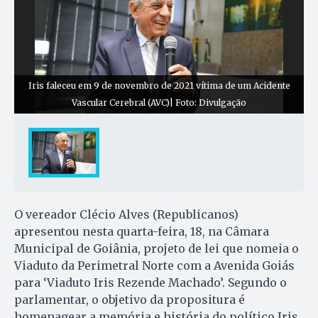
Iris faleceu em 9 de novembro de 2021 vítima de um Acidente
Vascular Cerebral (AVC)| Foto: Divulgação
O vereador Clécio Alves (Republicanos)
apresentou nesta quarta-feira, 18, na Câmara
Municipal de Goiânia, projeto de lei que nomeia o
Viaduto da Perimetral Norte com a Avenida Goiás
para ‘Viaduto Iris Rezende Machado’. Segundo o
parlamentar, o objetivo da propositura é
homenagear a memória e história do político Iris.