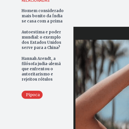
RELACIONADAS
Homem considerado
mais bonito da Índia
se casa com a prima
Autoestima e poder
mundial: o exemplo
dos Estados Unidos
serve para a China?
Hannah Arendt, a
filósofa judia-alemã
que enfrentou o
autoritarismo e
rejeitou rótulos
Pipoca