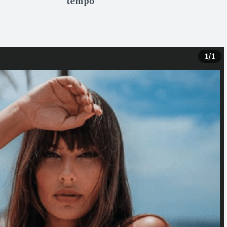
tempo
1
/1