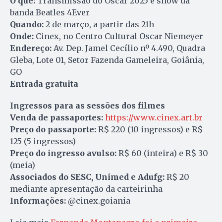
O que:
Transmissão do Oscar 2025 e show da
banda Beatles 4Ever
Quando:
2 de março, a partir das 21h
Onde:
Cinex, no Centro Cultural Oscar Niemeyer
Endereço:
Av. Dep. Jamel Cecílio nº 4.490, Quadra
Gleba, Lote 01, Setor Fazenda Gameleira, Goiânia,
GO
Entrada gratuita
Ingressos para as sessões dos filmes
Venda de passaportes:
https://www.cinex.art.br
Preço do passaporte:
R$ 220 (10 ingressos) e R$
125 (5 ingressos)
Preço do ingresso avulso:
R$ 60 (inteira) e R$ 30
(meia)
Associados do SESC, Unimed e Adufg:
R$ 20
mediante apresentação da carteirinha
Informações:
@cinex.goiania