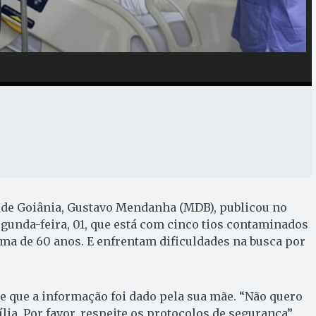
a de Goiânia, Gustavo Mendanha (MDB), publicou no
segunda-feira, 01, que está com cinco tios contaminados
ima de 60 anos. E enfrentam dificuldades na busca por
 que a informação foi dado pela sua mãe. “Não quero
ia. Por favor, respeite os protocolos de segurança”,