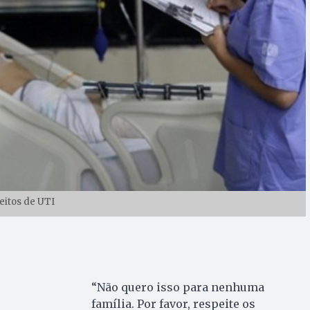
eitos de UTI
“Não quero isso para nenhuma
família. Por favor, respeite os