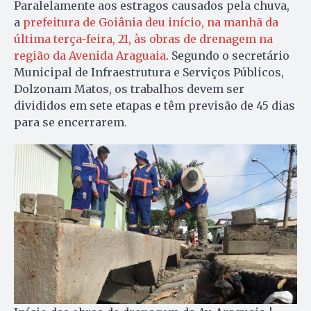
Paralelamente aos estragos causados pela chuva,
a
prefeitura de Goiânia deu início, na manhã da
última terça-feira, 21, às obras de drenagem na
região da Avenida Araguaia
. Segundo o secretário
Municipal de Infraestrutura e Serviços Públicos,
Dolzonam Matos, os trabalhos devem ser
divididos em sete etapas e têm previsão de 45 dias
para se encerrarem.