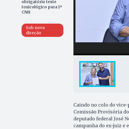
obrigatório teste
toxicológico para 1ª
CNH
Sob nova
direção
Caindo no colo do vice-
Comissão Provisória do
deputado federal José N
campanha do ex-juiz e e