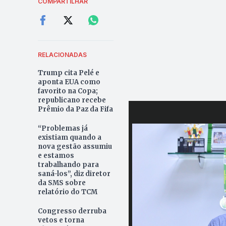
COMPARTILHAR
RELACIONADAS
Trump cita Pelé e
aponta EUA como
favorito na Copa;
republicano recebe
Prêmio da Paz da Fifa
“Problemas já
existiam quando a
nova gestão assumiu
e estamos
trabalhando para
saná-los”, diz diretor
da SMS sobre
relatório do TCM
Congresso derruba
vetos e torna