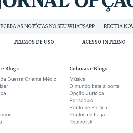
ECEBA AS NOTÍCIAS NO SEU WHATSAPP
RECEBA NOV
TERMOS DE USO
ACESSO INTERNO
 e Blogs
Colunas e Blogs
 da Guerra Oriente Médio
Música
izer
O mundo bate à porta
ica
Opção Jurídica
Periscópio
Ponto de Partida
Pocus
Pontos de Fuga
a
Realpolitik