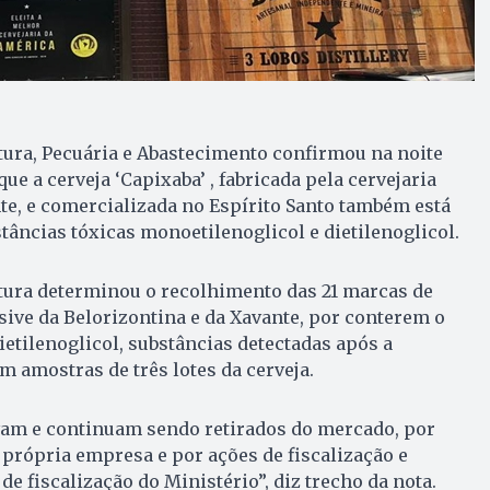
tura, Pecuária e Abastecimento confirmou na noite
que a cerveja ‘Capixaba’ , fabricada pela cervejaria
te, e comercializada no Espírito Santo também está
âncias tóxicas monoetilenoglicol e dietilenoglicol.
ltura determinou o recolhimento das 21 marcas de
usive da Belorizontina e da Xavante, por conterem o
ietilenoglicol, substâncias detectadas após a
m amostras de três lotes da cerveja.
avam e continuam sendo retirados do mercado, por
 própria empresa e por ações de fiscalização e
e fiscalização do Ministério”, diz trecho da nota.