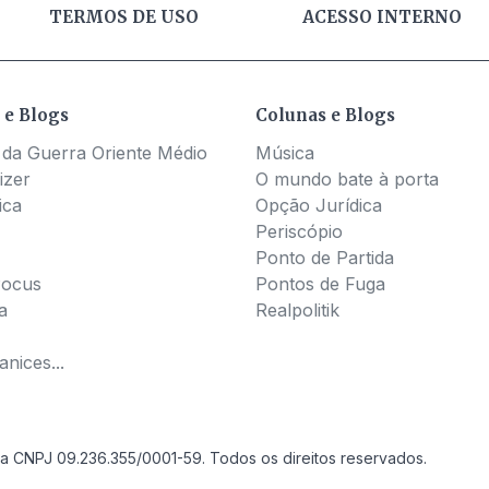
TERMOS DE USO
ACESSO INTERNO
 e Blogs
Colunas e Blogs
 da Guerra Oriente Médio
Música
izer
O mundo bate à porta
ica
Opção Jurídica
Periscópio
Ponto de Partida
Pocus
Pontos de Fuga
a
Realpolitik
nices...
a CNPJ 09.236.355/0001-59. Todos os direitos reservados.