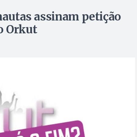
rnautas assinam petição
o Orkut