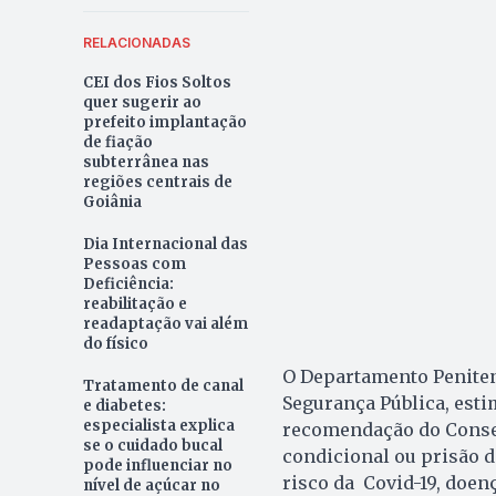
RELACIONADAS
CEI dos Fios Soltos
quer sugerir ao
prefeito implantação
de fiação
subterrânea nas
regiões centrais de
Goiânia
Dia Internacional das
Pessoas com
Deficiência:
reabilitação e
readaptação vai além
do físico
O Departamento Penitenc
Tratamento de canal
Segurança Pública, esti
e diabetes:
especialista explica
recomendação do Conselh
se o cuidado bucal
condicional ou prisão d
pode influenciar no
risco da Covid-19, doen
nível de açúcar no