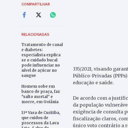
COMPARTILHAR
RELACIONADAS
Tratamento de canal
e diabetes:
especialista explica
se o cuidado bucal
pode influenciar no
335/2021, visando garan
nível de açúcar no
Público-Privadas (PPPs)
sangue
educação e saúde.
Homem sobe em
banco de praça, faz
"salto mortal” e
De acordo com a justific
morre, em Goiânia
da população vulnerável
exigência de consulta p
13ª Vara de Curitiba,
que cuidou de
fiscalização claros, com
processos da Lava
único voto contrário a 