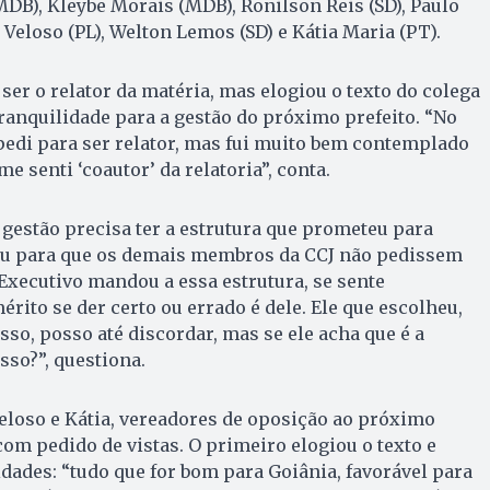
MDB), Kleybe Morais (MDB), Ronilson Reis (SD), Paulo
Veloso (PL), Welton Lemos (SD) e Kátia Maria (PT).
ser o relator da matéria, mas elogiou o texto do colega
tranquilidade para a gestão do próximo prefeito. “No
edi para ser relator, mas fui muito bem contemplado
me senti ‘coautor’ da relatoria”, conta.
gestão precisa ter a estrutura que prometeu para
diu para que os demais membros da CCJ não pedissem
 Executivo mandou a essa estrutura, se sente
érito se der certo ou errado é dele. Ele que escolheu,
sso, posso até discordar, mas se ele acha que é a
sso?”, questiona.
Veloso e Kátia, vereadores de oposição ao próximo
com pedido de vistas. O primeiro elogiou o texto e
idades: “tudo que for bom para Goiânia, favorável para