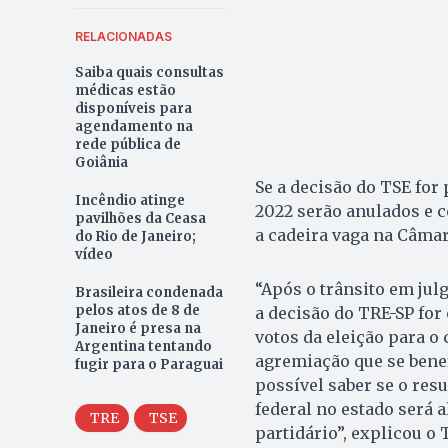
RELACIONADAS
Saiba quais consultas
médicas estão
disponíveis para
agendamento na
rede pública de
Goiânia
Se a decisão do TSE for
Incêndio atinge
2022 serão anulados e c
pavilhões da Ceasa
a cadeira vaga na Câmar
do Rio de Janeiro;
vídeo
“Após o trânsito em julg
Brasileira condenada
pelos atos de 8 de
a decisão do TRE-SP for
Janeiro é presa na
votos da eleição para o 
Argentina tentando
agremiação que se bene
fugir para o Paraguai
possível saber se o res
federal no estado será 
TRE
TSE
partidário”, explicou o 