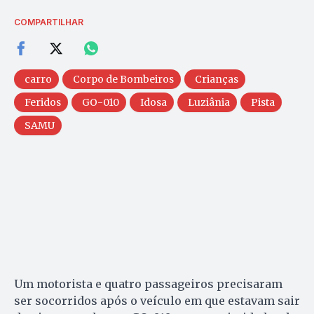
COMPARTILHAR
carro
Corpo de Bombeiros
Crianças
Feridos
GO-010
Idosa
Luziânia
Pista
SAMU
Um motorista e quatro passageiros precisaram
ser socorridos após o veículo em que estavam sair