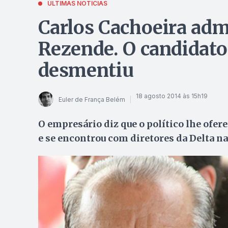
ÚLTIMAS NOTÍCIAS
Carlos Cachoeira admi
Rezende. O candidat
desmentiu
18 agosto 2014 às 15h19
Euler de França Belém
O empresário diz que o político lhe ofer
e se encontrou com diretores da Delta n