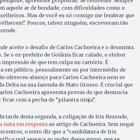
, pesquise, apresente propostas. Se reinvente. Sempre
m aquele ar de bondade, com dificuldades como o
selheiros. Mas de você eu só consigo me lembrar que
elhecem”. Poucos, talvez ninguém, escreveram tão
ezende.
nde aceite o desafio de Carlos Cachoeira e o desminta.
 Se o ex-prefeito de Goiânia ficar calado, o eleitor
 impressão de que tem culpa no cartório. É
a em público, pessoalmente ou por intermédio de
não ofereceu almoço para Carlos Cachoeira nem se
a Delta na sua fazenda de Mato Grosso. É crucial que
Carlos Cachoeira apresenta provas do que denuncia.
ficar com a pecha de “pilantra ninja”.
da tarde desta segunda, a coligação de Iris Rezende,
u nota em resposta
ao artigo de Cachoeira. Sem negar
contros, o texto diz que a “candidatura de Iris
ifica real ameaça ao poder desse grupo, que se