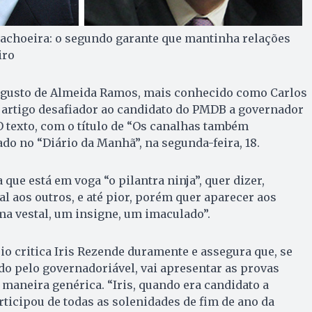
Cachoeira: o segundo garante que mantinha relações
iro
ugusto de Almeida Ramos, mais conhecido como Carlos
 artigo desafiador ao candidato do PMDB a governador
 O texto, com o título de “Os canalhas também
ado no “Diário da Manhã”, na segunda-feira, 18.
que está em voga “o pilantra ninja”, quer dizer,
al aos outros, e até pior, porém quer aparecer aos
a vestal, um insigne, um imaculado”.
o critica Iris Rezende duramente e assegura que, se
do pelo governadoriável, vai apresentar as provas
 maneira genérica. “Iris, quando era candidato a
ticipou de todas as solenidades de fim de ano da