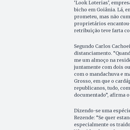
‘Look Loterias’, empres
bicho em Goiânia. Lá, e
prometeu, mas não cump
proprietários encantou-
retribuição teve farta c
Segundo Carlos Cachoei
distanciamento. “Quando
me um almoço na residê
juntamente com dois ou
com o mandachuva e mai
Grosso, em que o cardáp
republicanos, tudo, co
documentado”, afirma o
Dizendo-se uma espécie
Rezende: “Se quer estan
especialmente os traid