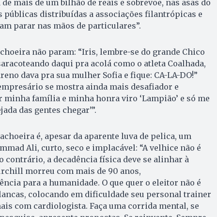
 de mais de um bilhão de reais e sobrevoe, nas asas do
s públicas distribuídas a associações filantrópicas e
am parar nas mãos de particulares”.
choeira não param: “Iris, lembre-se do grande Chico
 saracoteando daqui pra acolá como o atleta Coalhada,
reno dava pra sua mulher Sofia e fique: CA-LA-DO!”
empresário se mostra ainda mais desafiador e
r minha família e minha honra viro ‘Lampião’ e só me
jada das gentes chegar’”.
achoeira é, apesar da aparente luva de pelica, um
mmad Ali, curto, seco e implacável: “A velhice não é
 contrário, a decadência física deve se alinhar à
urchill morreu com mais de 90 anos,
rência para a humanidade. O que quer o eleitor não é
ancas, colocando em dificuldade seu personal trainer
ais com cardiologista. Faça uma corrida mental, se