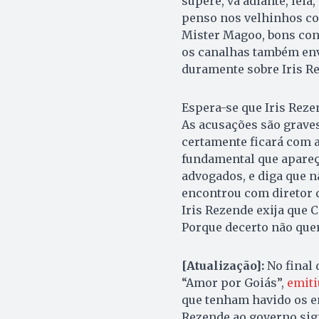
supere, vá adiante, leia
penso nos velhinhos co
Mister Magoo, bons con
os canalhas também env
duramente sobre Iris R
Espera-se que Iris Reze
As acusações são graves.
certamente ficará com a
fundamental que apareç
advogados, e diga que 
encontrou com diretor d
Iris Rezende exija que 
Porque decerto não quer 
[Atualização]:
No final 
“Amor por Goiás”,
emiti
que tenham havido os en
Rezende ao governo sign