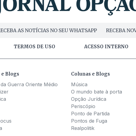
ECEBA AS NOTÍCIAS NO SEU WHATSAPP
RECEBA NOV
TERMOS DE USO
ACESSO INTERNO
 e Blogs
Colunas e Blogs
 da Guerra Oriente Médio
Música
izer
O mundo bate à porta
ica
Opção Jurídica
Periscópio
Ponto de Partida
Pocus
Pontos de Fuga
a
Realpolitik