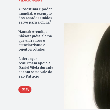
RELACIONADAS
Autoestima e poder
mundial: o exemplo
dos Estados Unidos
serve para a China?
Hannah Arendt, a
filósofa judia-alemã
que enfrentou o
autoritarismo e
rejeitou rótulos
Lideranças
reafirmam apoio a
Daniel Vilela durante
encontro no Vale do
São Patrício
EUA