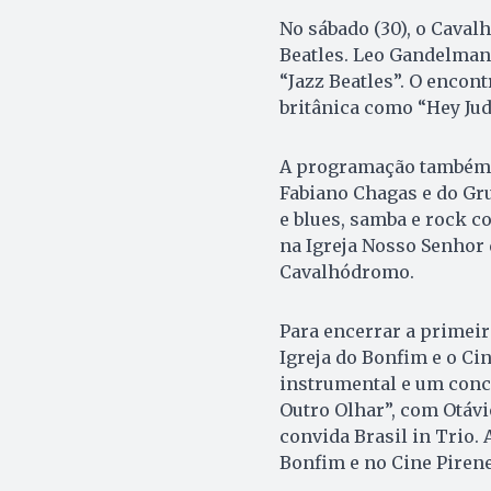
No sábado (30), o Cava
Beatles. Leo Gandelman 
“Jazz Beatles”. O encon
britânica como “Hey Jud
A programação também 
Fabiano Chagas e do Gr
e blues, samba e rock c
na Igreja Nosso Senhor
Cavalhódromo.
Para encerrar a primeir
Igreja do Bonfim e o Ci
instrumental e um conc
Outro Olhar”, com Otávi
convida Brasil in Trio.
Bonfim e no Cine Piren