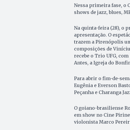
Nessa primeira fase, o C
shows de jazz, blues, M
Na quinta-feira (28), o
apresentação. O espetácu
trazem a Pirenópolis u
composições de Viníciu
recebe o Trio UFG, com 
Antes, a Igreja do Bonf
Para abrir o fim-de-sem
Eugênia e Everson Bast
Peçanha e Charanga Jazz
O goiano-brasiliense R
em show no Cine Pirine
violonista Marco Pereira