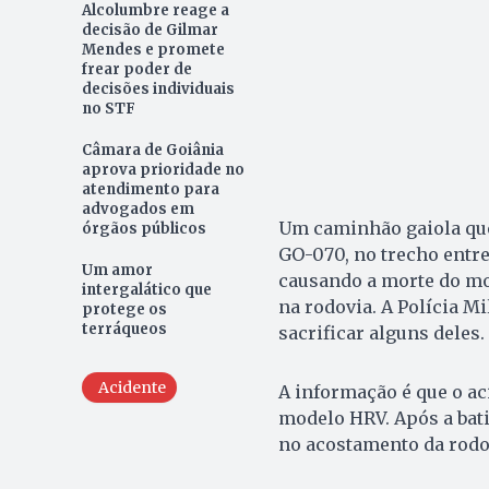
Alcolumbre reage a
decisão de Gilmar
Mendes e promete
frear poder de
decisões individuais
no STF
Câmara de Goiânia
aprova prioridade no
atendimento para
advogados em
Um caminhão gaiola que
órgãos públicos
GO-070, no trecho entre
Um amor
causando a morte do mo
intergalático que
na rodovia. A Polícia M
protege os
terráqueos
sacrificar alguns deles.
Acidente
A informação é que o ac
modelo HRV. Após a bat
no acostamento da rodo