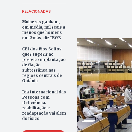
RELACIONADAS
Mulheres ganham,
em média, mil reais a
menos que homens
em Goiás, diz IBGE
CEI dos Fios Soltos
quer sugerir ao
prefeito implantação
de fiação
subterrânea nas
regiões centrais de
Goiânia
Dia Internacional das
Pessoas com
Deficiência:
reabilitação e
readaptação vai além
do físico