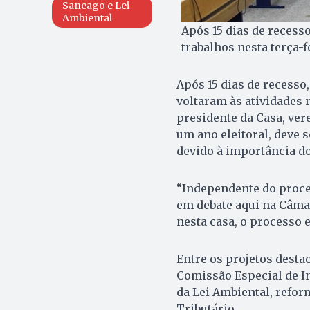
Saneago e Lei
Ambiental
Após 15 dias de recess
trabalhos nesta terça-f
Após 15 dias de recesso
voltaram às atividades n
presidente da Casa, ver
um ano eleitoral, deve
devido à importância do
“Independente do proces
em debate aqui na Câma
nesta casa, o processo e
Entre os projetos desta
Comissão Especial de In
da Lei Ambiental, refor
Tributário.