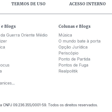
TERMOS DE USO
ACESSO INTERNO
 e Blogs
Colunas e Blogs
 da Guerra Oriente Médio
Música
izer
O mundo bate à porta
ica
Opção Jurídica
Periscópio
Ponto de Partida
Pocus
Pontos de Fuga
a
Realpolitik
nices...
a CNPJ 09.236.355/0001-59. Todos os direitos reservados.