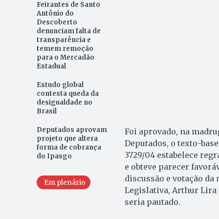
Feirantes de Santo
Antônio do
Descoberto
denunciam falta de
transparência e
temem remoção
para o Mercadão
Estadual
Estudo global
contesta queda da
desigualdade no
Brasil
Deputados aprovam
Foi aprovado, na madrug
projeto que altera
Deputados, o texto-base
forma de cobrança
3729/04 estabelece regr
do Ipasgo
e obteve parecer favoráv
discussão e votação da 
Em plenário
Legislativa, Arthur Lira
seria pautado.