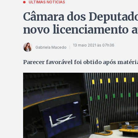
ÚLTIMAS NOTÍCIAS
Câmara dos Deputado
novo licenciamento 
13 maio 2021 às 07h36
Gabriela Macedo
Parecer favorável foi obtido após matéria