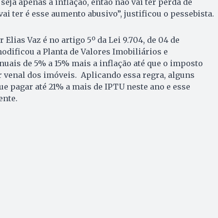
seja apenas a inflação, então não vai ter perda de
ai ter é esse aumento abusivo”, justificou o pessebista.
 Elias Vaz é no artigo 5º da Lei 9.704, de 04 de
odificou a Planta de Valores Imobiliários e
uais de 5% a 15% mais a inflação até que o imposto
r venal dos imóveis. Aplicando essa regra, alguns
ue pagar até 21% a mais de IPTU neste ano e esse
ente.