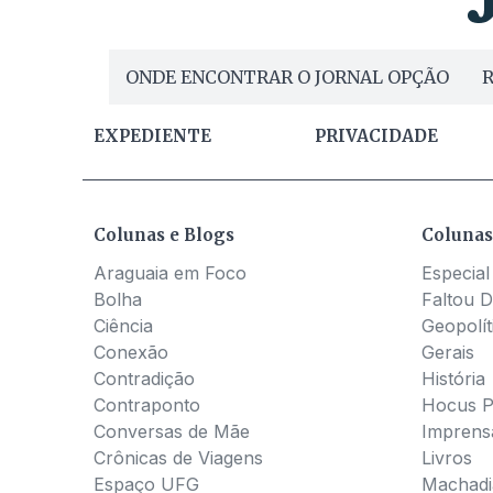
ONDE ENCONTRAR O JORNAL OPÇÃO
R
EXPEDIENTE
PRIVACIDADE
Colunas e Blogs
Colunas
Araguaia em Foco
Especial
Bolha
Faltou D
Ciência
Geopolít
Conexão
Gerais
Contradição
História
Contraponto
Hocus 
Conversas de Mãe
Imprens
Crônicas de Viagens
Livros
Espaço UFG
Machadia