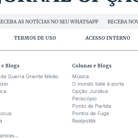
ECEBA AS NOTÍCIAS NO SEU WHATSAPP
RECEBA NOV
TERMOS DE USO
ACESSO INTERNO
 e Blogs
Colunas e Blogs
 da Guerra Oriente Médio
Música
izer
O mundo bate à porta
ica
Opção Jurídica
Periscópio
Ponto de Partida
Pocus
Pontos de Fuga
a
Realpolitik
nices...