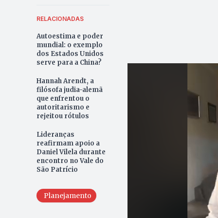
RELACIONADAS
Autoestima e poder
mundial: o exemplo
dos Estados Unidos
serve para a China?
Hannah Arendt, a
filósofa judia-alemã
que enfrentou o
autoritarismo e
rejeitou rótulos
Lideranças
reafirmam apoio a
Daniel Vilela durante
encontro no Vale do
São Patrício
Planejamento