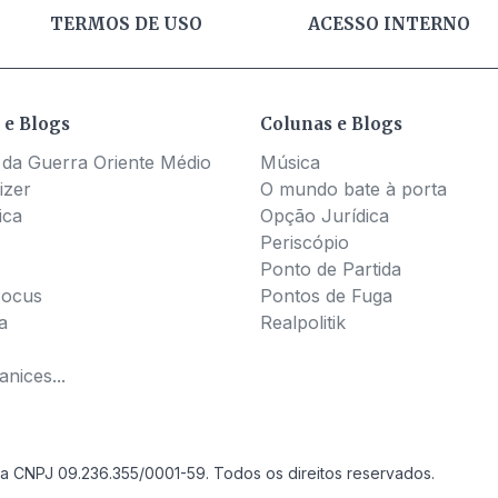
TERMOS DE USO
ACESSO INTERNO
 e Blogs
Colunas e Blogs
 da Guerra Oriente Médio
Música
izer
O mundo bate à porta
ica
Opção Jurídica
Periscópio
Ponto de Partida
Pocus
Pontos de Fuga
a
Realpolitik
nices...
a CNPJ 09.236.355/0001-59. Todos os direitos reservados.