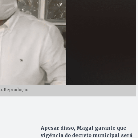
o: Reprodução
Apesar disso, Magal garante que
vigência do decreto municipal será