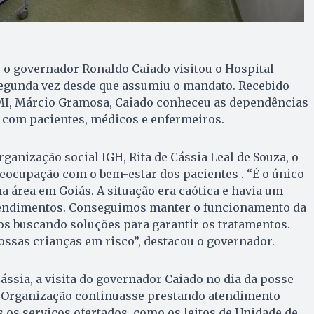
5, o governador Ronaldo Caiado visitou o Hospital
segunda vez desde que assumiu o mandato. Recebido
HMI, Márcio Gramosa, Caiado conheceu as dependências
 com pacientes, médicos e enfermeiros.
rganização social IGH, Rita de Cássia Leal de Souza, o
eocupação com o bem-estar dos pacientes . “É o único
na área em Goiás. A situação era caótica e havia um
atendimentos. Conseguimos manter o funcionamento da
s buscando soluções para garantir os tratamentos.
ssas crianças em risco”, destacou o governador.
ássia, a visita do governador Caiado no dia da posse
 a Organização continuasse prestando atendimento
 os serviços ofertados, como os leitos de Unidade de