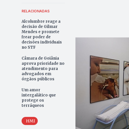
RELACIONADAS
Alcolumbre reage a
decisão de Gilmar
Mendes e promete
frear poder de
decisões individuais
no STF
Câmara de Goiânia
aprova prioridade no
atendimento para
advogados em
órgãos públicos
Um amor
intergalático que
protege os
terráqueos
HMI