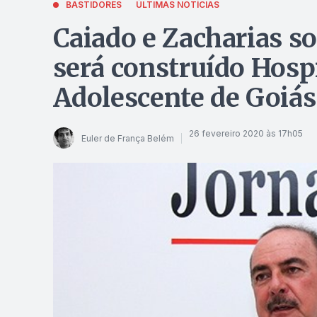
BASTIDORES
ÚLTIMAS NOTÍCIAS
Caiado e Zacharias s
será construído Hospi
Adolescente de Goiás
26 fevereiro 2020 às 17h05
Euler de França Belém