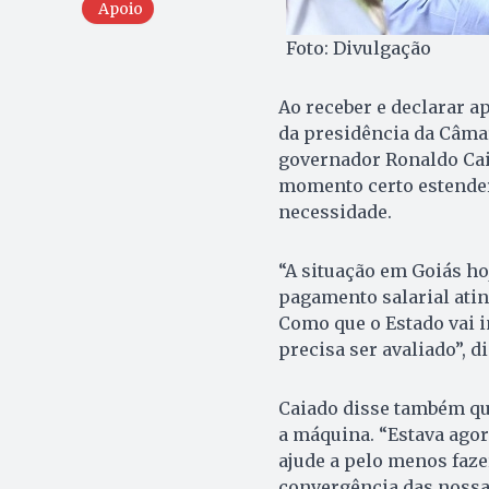
Apoio
Foto: Divulgação
Ao receber e declarar a
da presidência da Câmar
governador Ronaldo Caia
momento certo estender
necessidade.
“A situação em Goiás ho
pagamento salarial ati
Como que o Estado vai i
precisa ser avaliado”, d
Caiado disse também qu
a máquina. “Estava agor
ajude a pelo menos faze
convergência das nossa