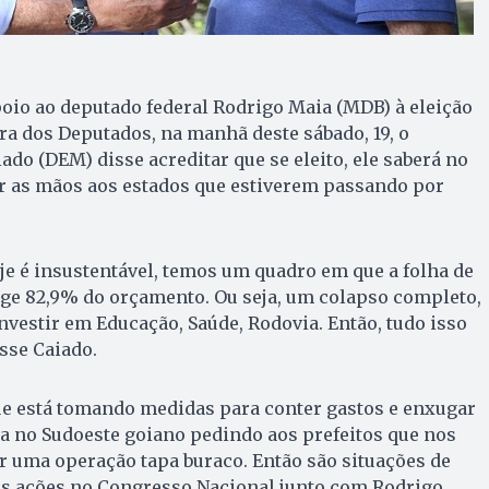
poio ao deputado federal Rodrigo Maia (MDB) à eleição
a dos Deputados, na manhã deste sábado, 19, o
do (DEM) disse acreditar que se eleito, ele saberá no
 as mãos aos estados que estiverem passando por
je é insustentável, temos um quadro em que a folha de
nge 82,9% do orçamento. Ou seja, um colapso completo,
nvestir em Educação, Saúde, Rodovia. Então, tudo isso
isse Caiado.
e está tomando medidas para conter gastos e enxugar
a no Sudoeste goiano pedindo aos prefeitos que nos
r uma operação tapa buraco. Então são situações de
s ações no Congresso Nacional junto com Rodrigo