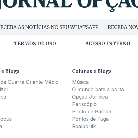
ECEBA AS NOTÍCIAS NO SEU WHATSAPP
RECEBA NOV
TERMOS DE USO
ACESSO INTERNO
 e Blogs
Colunas e Blogs
 da Guerra Oriente Médio
Música
izer
O mundo bate à porta
ica
Opção Jurídica
Periscópio
Ponto de Partida
Pocus
Pontos de Fuga
a
Realpolitik