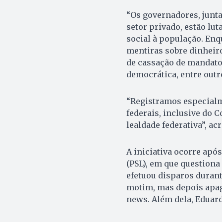
“Os governadores, junt
setor privado, estão lu
social à população. Enq
mentiras sobre dinheir
de cassação de mandato
democrática, entre outr
“Registramos especialm
federais, inclusive do 
lealdade federativa”, ac
A iniciativa ocorre apó
(PSL), em que questiona
efetuou disparos duran
motim, mas depois apago
news. Além dela, Eduar