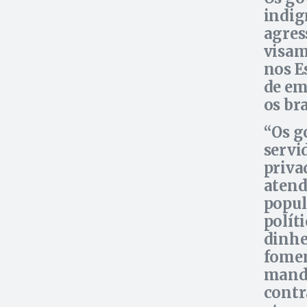
indig
agres
visam
nos E
de em
os bra
Os g
servi
priva
atend
popul
polít
dinhe
fomen
manda
contr