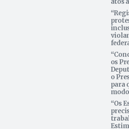
atos 
Regi
prote
inclu
viola
federa
Conc
os Pr
Deput
o Pre
para 
modo a
Os E
preci
traba
Estim