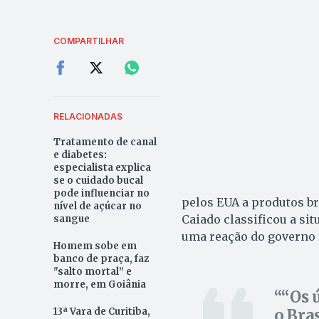
COMPARTILHAR
RELACIONADAS
Tratamento de canal
e diabetes:
especialista explica
se o cuidado bucal
pode influenciar no
pelos EUA a produtos br
nível de açúcar no
Caiado classificou a si
sangue
uma reação do governo f
Homem sobe em
banco de praça, faz
"salto mortal” e
morre, em Goiânia
“Os 
13ª Vara de Curitiba,
o Bra