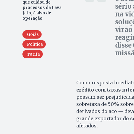
que cuidou de
sério
processos da Lava
na vi
Jato, é alvo de
operação
soluç
virão
Goiás
reagi
disse
Política
missão
Tarifa
Como resposta imediata
crédito com taxas infe
possam ser prejudicada
sobretaxa de 50% sobre 
derivados do aço — deve 
grande exportador do se
afetados.