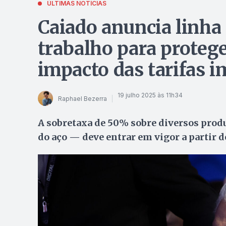
ÚLTIMAS NOTÍCIAS
Caiado anuncia linha 
trabalho para proteg
impacto das tarifas 
19 julho 2025 às 11h34
Raphael Bezerra
A sobretaxa de 50% sobre diversos produ
do aço — deve entrar em vigor a partir de