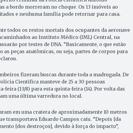
oas a bordo morreram no choque. Os 13 imóveis ao
itados e nenhuma família pode retornar para casa.
nte todos os restos mortais dos ocupantes da aeronave
ncaminhados ao Instituto Médico (IML) Central, na
passarão por testes de DNA. “Basicamente, o que estão
ão as peças anatômicas, ou seja, partes de corpos para
eclarou.
mbeiros fizeram buscas durante toda a madrugada. De
olicia Cientifica manteve de 25 a 30 pessoas
feira (13/8) para esta quinta-feira (14). Por volta das
ram uma última varredura no local.
aram em uma cratera de aproximadamente 10 metros
que transportava Eduardo Campos caiu. “Depois [da
ento [dos destroços], devido à força do impacto”,