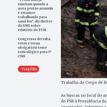
existiam quando a
nova gestão assumiu
e estamos
trabalhando para
saná-los”, diz diretor
da SMS sobre
relatório do TCM
Congresso derruba
vetos e torna
obrigatório teste
toxicológico para 1ª
CNH
Tragédia
Trabalho do Corpo de B
As buscas no local do a
do PSB à Presidência d
encerradas, informou o 