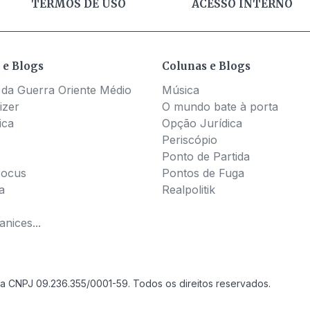
TERMOS DE USO
ACESSO INTERNO
 e Blogs
Colunas e Blogs
 da Guerra Oriente Médio
Música
izer
O mundo bate à porta
ica
Opção Jurídica
Periscópio
Ponto de Partida
Pocus
Pontos de Fuga
a
Realpolitik
nices...
a CNPJ 09.236.355/0001-59. Todos os direitos reservados.