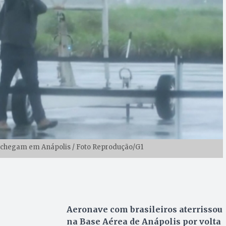
a chegam em Anápolis / Foto Reprodução/G1
Aeronave com brasileiros aterrissou
na Base Aérea de Anápolis por volta