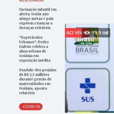
RELACIONADAS
Vacinação infantil em
alerta: Goiás não
atinge metas e pais
expõem crianças a
doenças evitáveis
“Espetáculos
Urbanos”: Pedro
Galvão celebra a
alma urbana de
Goiânia em
exposição inédita
Fundahc deu prejuízo
de R$ 2,5 milhões
durante gestão de
maternidades em
Goiânia, aponta
relatório
COVID-19