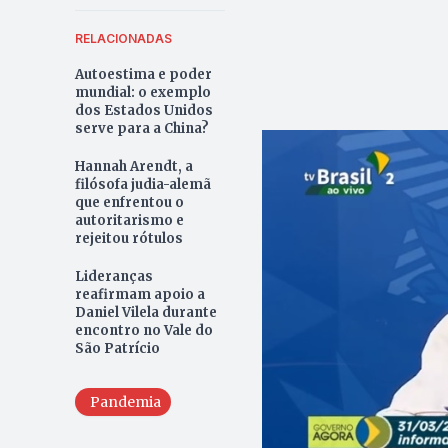
RELACIONADAS
Autoestima e poder
mundial: o exemplo
dos Estados Unidos
serve para a China?
Hannah Arendt, a
filósofa judia-alemã
que enfrentou o
autoritarismo e
rejeitou rótulos
Lideranças
reafirmam apoio a
Daniel Vilela durante
encontro no Vale do
São Patrício
Pandemia