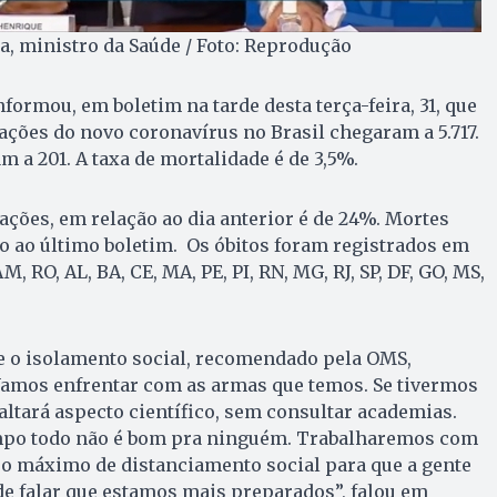
, ministro da Saúde / Foto: Reprodução
formou, em boletim na tarde desta terça-feira, 31, que
ações do novo coronavírus no Brasil chegaram a 5.717.
m a 201. A taxa de mortalidade é de 3,5%.
ções, em relação ao dia anterior é de 24%. Mortes
ao último boletim. Os óbitos foram registrados em
M, RO, AL, BA, CE, MA, PE, PI, RN, MG, RJ, SP, DF, GO, MS,
e o isolamento social, recomendado pela OMS,
amos enfrentar com as armas que temos. Se tivermos
faltará aspecto científico, sem consultar academias.
mpo todo não é bom pra ninguém. Trabalharemos com
o máximo de distanciamento social para que a gente
e falar que estamos mais preparados”, falou em