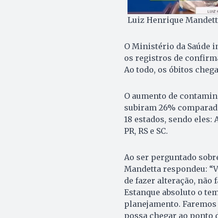
Luiz Henrique Mandetta
O Ministério da Saúde in
os registros de confirm
Ao todo, os óbitos chega
O aumento de contamina
subiram 26% comparado 
18 estados, sendo eles: A
PR, RS e SC.
Ao ser perguntado sobr
Mandetta respondeu: “V
de fazer alteração, não 
Estanque absoluto o te
planejamento. Faremos 
possa chegar ao ponto d