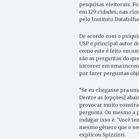
pesquisas eleitorais. F
em 129 cidades, nas cin
pelo Instituto Datafolh
De acordo com o psiquia
USP e principal autor d
como este é feito em um
são as perguntas do que
incorrer em uma incomp
por fazer perguntas obje
“Se eu chegasse pra um
Dentre as [opções] abai
provocar muito constr
pergunta. Ou mesmo a p
indagar isso é: ‘Você te
mesmo gênero que o seu
explicou Spizzirri.