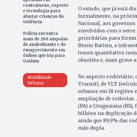
contraturno, esporte
O estudo, que já está d
e tecnologia para
formalmente, na próxim
afastar crianças da
violência
Nacional, aos governos
envolvidos com o setor. 
Polícia encontra
prioritárias para formul
mais de 260 ampolas
de anabolizante e de
Bruno Batista, a infraes
emagrecimento em
temos quantitativo nem 
ônibus que iria para
obsoleta e, mais grave 
Goiânia
No aspecto rodoviário,
Mobilidade
Urbana
Transit), de VLT (veícul
urbanos em 18 regiões 
ampliação de rodovias. 
(PA) a Uruguaiana (RS),
bilhões na duplicação d
ainda que 89,9% das rod
mão dupla.