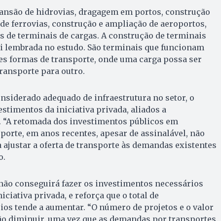
ansão de hidrovias, dragagem em portos, construção
 de ferrovias, construção e ampliação de aeroportos,
 de terminais de cargas. A construção de terminais
 lembrada no estudo. São terminais que funcionam
es formas de transporte, onde uma carga possa ser
transporte para outro.
onsiderado adequado de infraestrutura no setor, o
stimentos da iniciativa privada, aliados a
. “A retomada dos investimentos públicos em
sporte, em anos recentes, apesar de assinalável, não
a ajustar a oferta de transporte às demandas existentes
o.
 não conseguirá fazer os investimentos necessários
iciativa privada, e reforça que o total de
os tende a aumentar. “O número de projetos e o valor
ão diminuir, uma vez que as demandas por transportes