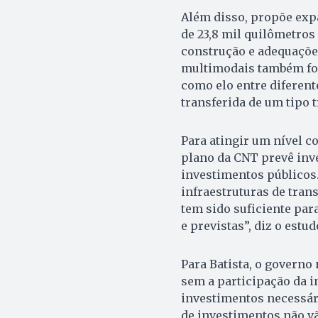
Além disso, propõe exp
de 23,8 mil quilômetros
construção e adequações
multimodais também foi
como elo entre diferent
transferida de um tipo 
Para atingir um nível c
plano da CNT prevê inve
investimentos públicos
infraestruturas de tran
tem sido suficiente par
e previstas”, diz o estud
Para Batista, o governo
sem a participação da in
investimentos necessári
de investimentos não v