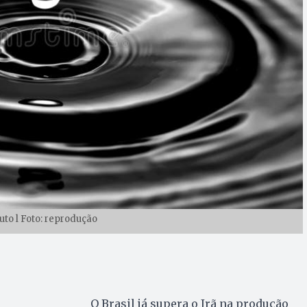
uto l Foto: reprodução
O Brasil já supera o Irã na produção