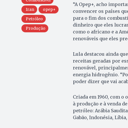
Combustivel
“A Opep+, acho importan
Iran
opep+
convencer os países qu
para o fim dos combustív
Petróleo
dinheiro que eles lucra
Produção
como o africano e a Am
renováveis que eles pre
Lula destacou ainda que
receitas geradas por es
renovável, principalmen
energia hidrogênio. “Por
poder dizer que vai aca
Criada em 1960, com o o
à produção e à venda de
petróleo: Arábia Saudita
Gabão, Indonésia, Líbia