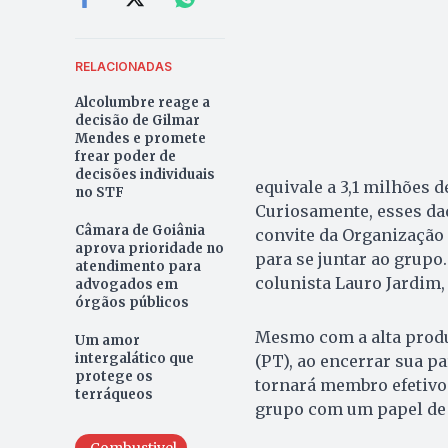
RELACIONADAS
Alcolumbre reage a
decisão de Gilmar
Mendes e promete
frear poder de
decisões individuais
equivale a 3,1 milhões d
no STF
Curiosamente, esses da
Câmara de Goiânia
convite da Organização 
aprova prioridade no
para se juntar ao grupo
atendimento para
colunista Lauro Jardim,
advogados em
órgãos públicos
Mesmo com a alta produç
Um amor
intergalático que
(PT), ao encerrar sua p
protege os
tornará membro efetivo 
terráqueos
grupo com um papel de 